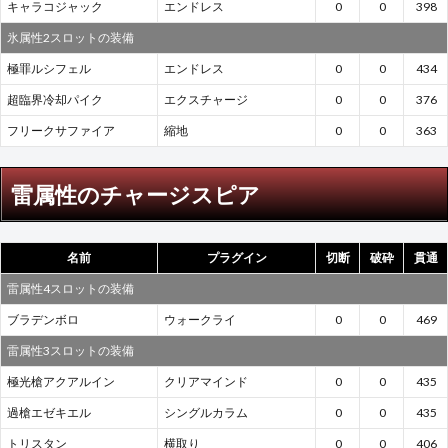
キャラコジャック
エンドレス
0
0
398
氷属性2スロットの装備
極罪ルシフェル
エンドレス
0
0
434
超臨界冷却パイク
エクスチャージ
0
0
376
フリークサファイア
縮地
0
0
363
雷属性のチャージスピア
名前
プラグイン
切断
破砕
貫通
雷属性4スロットの装備
ブラデンボロ
ウォークライ
0
0
469
雷属性3スロットの装備
極光槍アクアルイン
クリアマインド
0
0
435
過槍エゼキエル
シングルカラム
0
0
435
トリスタン
横取り
0
0
406