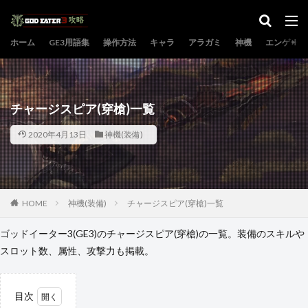
カテゴリー
ホーム
GE3用語集
操作方法
キャラ
アラガミ
神機
エンゲージ
検索
チャージスピア(穿槍)一覧
2020年4月13日
神機(装備)
HOME
神機(装備)
チャージスピア(穿槍)一覧
ゴッドイーター3(GE3)のチャージスピア(穿槍)の一覧。装備のスキルや
スロット数、属性、攻撃力も掲載。
目次