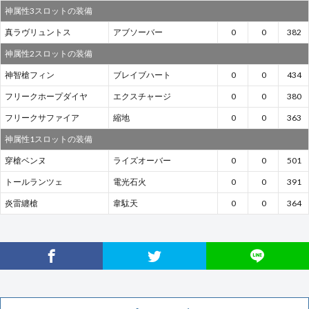
神属性3スロットの装備
真ラヴリュントス
アブソーバー
0
0
382
神属性2スロットの装備
神智槍フィン
ブレイブハート
0
0
434
フリークホープダイヤ
エクスチャージ
0
0
380
フリークサファイア
縮地
0
0
363
神属性1スロットの装備
穿槍ベンヌ
ライズオーバー
0
0
501
トールランツェ
電光石火
0
0
391
炎雷纏槍
韋駄天
0
0
364