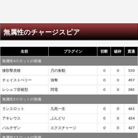
雷属
性の
チャ
ージ
スピ
ア
無属性のチャージスピア
5
神属
性の
名前
プラグイン
切断
破砕
貫通
チャ
無属性4スロットの装備
ージ
スピ
煉獣擊虎槍
刃の衝動
0
0
530
ア
チェイストベリー
強奪
0
0
457
レシェフ穿槍型
閃電
0
0
385
無属性3スロットの装備
ランスロット
九死一生
0
0
461
アキレウス
ぶんどり
0
0
434
パルチザン
エクスチャージ
0
0
427
無属性2スロットの装備