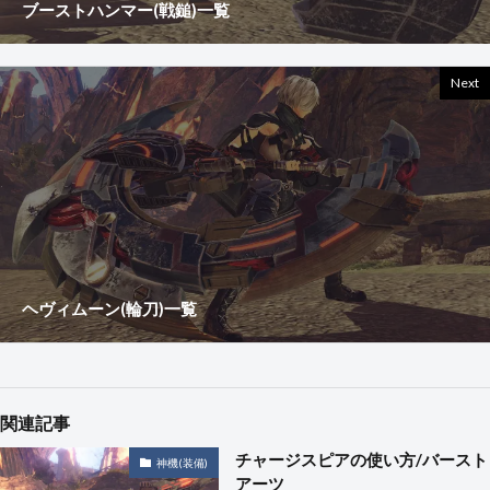
ブーストハンマー(戦鎚)一覧
Next
ヘヴィムーン(輪刀)一覧
関連記事
チャージスピアの使い方/バースト
神機(装備)
アーツ