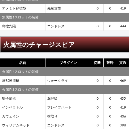
アメミト穿槍型
先制攻撃
0
0
419
無属性1スロットの装備
鳥槍九陽
エンドレス
0
0
444
火属性のチャージスピア
名前
プラグイン
切断
破砕
貫通
火属性4スロットの装備
煉獣神虎槍
ウォークライ
0
0
469
火属性3スロットの装備
獅子焔槍
深呼吸
0
0
435
インペラトル
ブレイブハート
0
0
419
ガウェイン
横取り
0
0
406
ウィリアムキッド
エンドレス
0
0
398