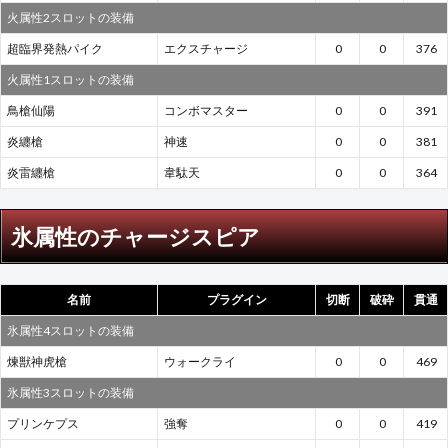
火属性2スロットの装備
超臨界発熱パイク
エクスチャージ
0
0
376
火属性1スロットの装備
鳥槍仙陽
コンボマスター
0
0
391
炎纏槍
神速
0
0
381
炎雷纏槍
韋駄天
0
0
364
氷属性のチャージスピア
名前
プラグイン
切断
破砕
貫通
氷属性4スロットの装備
煉獣神虎槍
ウォークライ
0
0
469
氷属性3スロットの装備
プリンケプス
強奪
0
0
419