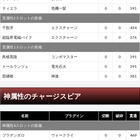
ティエラ
危機一髪
0
0
391
雷属性2スロットの装備
千獣牙
エクスチャージ
0
0
434
超臨界電磁パイク
エクスチャージ
0
0
376
雷属性1スロットの装備
鳥槍黒陰
コンボマスター
0
0
391
トールランツェ
電光石火
0
0
391
雷纏槍
神速
0
0
381
神属性のチャージスピア
名前
プラグイン
切断
破砕
貫通
神属性4スロットの装備
ブラデンボロ
ウォークライ
0
0
469