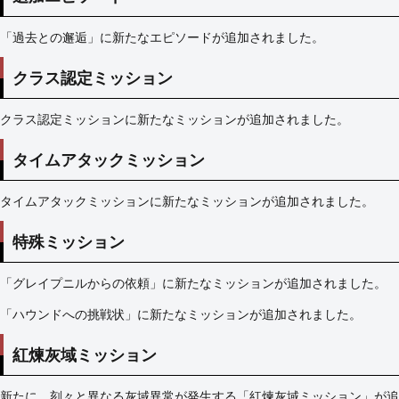
ン
2.01
「過去との邂逅」に新たなエピソードが追加されました。
10
クラス認定ミッション
バー
ジョ
ン
クラス認定ミッションに新たなミッションが追加されました。
2.00
11
タイムアタックミッション
バー
ジョ
タイムアタックミッションに新たなミッションが追加されました。
ン
1.45
特殊ミッション
12
バー
ジョ
「グレイプニルからの依頼」に新たなミッションが追加されました。
ン
「ハウンドへの挑戦状」に新たなミッションが追加されました。
1.40
13
紅煉灰域ミッション
バー
ジョ
ン
新たに、刻々と異なる灰域異常が発生する「紅煉灰域ミッション」が追