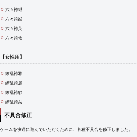
六々袴紲
六々袴巓
六々袴英
六々袴攸
【女性用】
繚乱袴雅
繚乱袴麗
繚乱袴紗
繚乱袴栞
不具合修正
ゲームを快適に遊んでいただくために、各種不具合を修正しました。