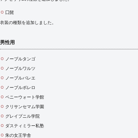
18
バー
囗髭
ジョ
衣装の種類を追加しました。
ン
1.01
男性用
ノーブルタンゴ
ノーブルワルツ
ノーブルバレエ
ノーブルボレロ
ペニーウォート学館
クリサンセマム学園
グレイプニル学院
ダスティミラー私塾
朱の女王学舎