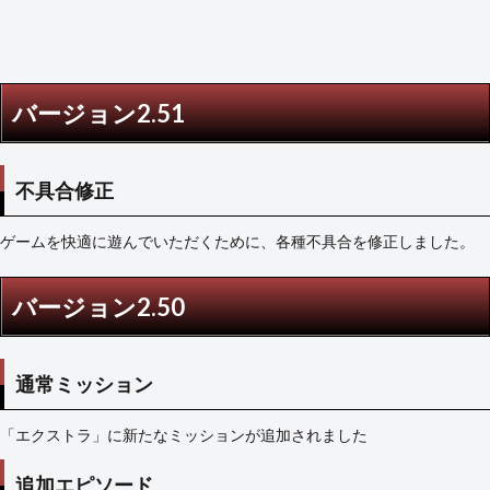
バー
ジョ
ン
2.30
6
バージョン2.51
バー
ジョ
ン
2.20
不具合修正
7
バー
ゲームを快適に遊んでいただくために、各種不具合を修正しました。
ジョ
ン
2.11
バージョン2.50
8
バー
ジョ
通常ミッション
ン
2.10
「エクストラ」に新たなミッションが追加されました
9
バー
追加エピソード
ジョ