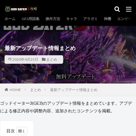
カテゴリー
ホーム
GE3用語集
操作方法
キャラ
アラガミ
神機
エンゲージ
検索
最新アップデート情報まとめ
2020年4月25日
まとめ
HOME
まとめ
最新アップデート情報まとめ
ゴッドイーター3(GE3)のアップデート情報をまとめています。アプデ
による修正内容や調整内容、追加されたコンテンツを掲載。
目次