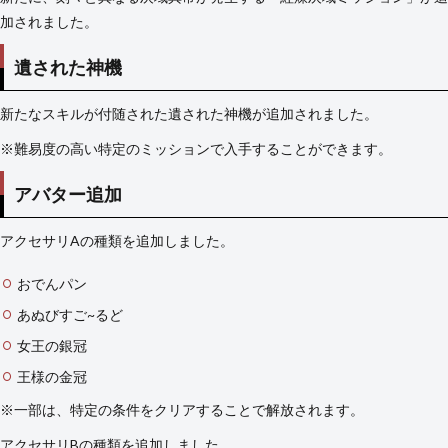
1.31
加されました。
14
バー
遺された神機
ジョ
ン
新たなスキルが付随された遺された神機が追加されました。
1.22
15
※難易度の高い特定のミッションで入手することができます。
バー
ジョ
アバター追加
ン
1.20
アクセサリAの種類を追加しました。
16
バー
おでんパン
ジョ
ン
あぬびすご~るど
1.11
女王の銀冠
17
王様の金冠
バー
ジョ
※一部は、特定の条件をクリアすることで解放されます。
ン
1.10
アクセサリBの種類を追加しました。