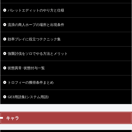
バレットエディットのやり方と仕様
流浪の商人ホープの場所と出現条件
効率プレイに役立つテクニック集
強襲討伐をソロでやる方法とメリット
状態異常･状態付与一覧
トロフィーの獲得条件まとめ
GE3用語集(システム用語)
キャラ