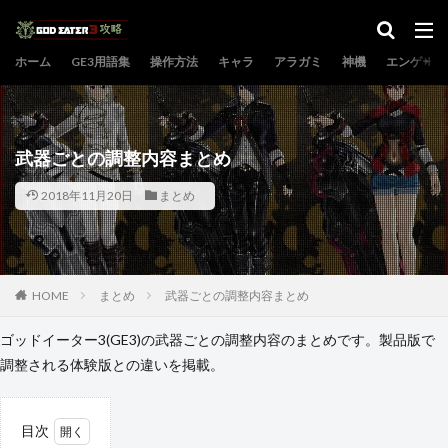
カテゴリー
ホーム
GE3用語集
操作方法
キャラ
アラガミ
神機
エンゲージ
検索
武器ごとの調整内容まとめ
2018年11月20日
まとめ
HOME
まとめ
武器ごとの調整内容まとめ
ゴッドイーター3(GE3)の武器ごとの調整内容のまとめです。製品版で
調整される体験版との違いを掲載。
目次